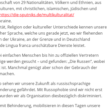
schaft von 29 Nationalitäten, Völkern und Ethnien, aus
lturen, mit christlichen, islamischen, jüdischen und
https://die-sputniks.de/multikulturalitat/
kraine.
tät, Religion oder kultureller Unterschiede kennen unsere
cher Sprache, welche uns gerade jetzt, wo wir fliehenden
in der Ukraine, an der Grenze und in Deutschland
ende Lingua franca unschätzbare Dienste leistet.
i einfachen Menschen bis hin zu offiziellen Vertretern
e werden gesucht – und gefunden: „Die Russen“, wobei
t ist. Manchmal genügt aber schon der Gebrauch der
 machen.
o sehen wir unsere Zukunft als russischsprachige
inderung gefährdet. Mit Russophobie sind wir nicht erst
wurden wir als Organisation diesbezüglich diskriminiert.
n mit Behinderung, mobilisieren in diesen Tagen unsere