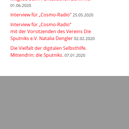
01.06.2020
Interview für „Cosmo-Radio“
25.05.2020
Interview für „Cosmo-Radio“
mit der Vorsitzenden des Vereins Die
Sputniks e.V. Natalia Dengler
02.02.2020
Die Vielfalt der digitalen Selbsthilfe.
Mittendrin: die Sputniks.
07.01.2020