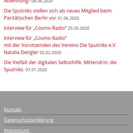
Ablehnung?
08.06.2020
Die Sputniks stellen sich als neues Mitglied beim
Paritätischen Berlin vor
01.06.2020
Interview für „Cosmo-Radio“
25.05.2020
Interview für „Cosmo-Radio“
mit der Vorsitzenden des Vereins Die Sputniks e.V.
Natalia Dengler
02.02.2020
Die Vielfalt der digitalen Selbsthilfe. Mittendrin: die
Sputniks.
07.01.2020
Kontakt
Datenschutzerklärung
Impressum