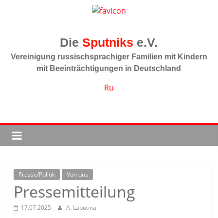
Zum
Inhalt
springen
Sputniks
Vereinigung russischsprachiger Familien mit Kindern
mit Beeinträchtigungen in Deutschland
Ru
Presse/Politik
Von uns
Pressemitteilung
17.07.2025
A. Labutina