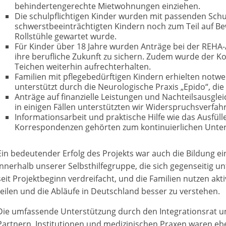
behindertengerechte Mietwohnungen einziehen.
Die schulpflichtigen Kinder wurden mit passenden Schu
schwerstbeeinträchtigten Kindern noch zum Teil auf Bewi
Rollstühle gewartet wurde.
Für Kinder über 18 Jahre wurden Anträge bei der REHA-A
ihre berufliche Zukunft zu sichern. Zudem wurde der 
Teichen weiterhin aufrechterhalten.
Familien mit pflegebedürftigen Kindern erhielten notw
unterstützt durch die Neurologische Praxis „Epido“, di
Anträge auf finanzielle Leistungen und Nachteilsausgleic
in einigen Fällen unterstützten wir Widerspruchsverfah
Informationsarbeit und praktische Hilfe wie das Ausfül
Korrespondenzen gehörten zum kontinuierlichen Unter
Ein bedeutender Erfolg des Projekts war auch die Bildung 
innerhalb unserer Selbsthilfegruppe, die sich gegenseitig un
seit Projektbeginn verdreifacht, und die Familien nutzen akt
teilen und die Abläufe in Deutschland besser zu verstehen.
Die umfassende Unterstützung durch den Integrationsrat u
Partnern, Institutionen und medizinischen Praxen waren eb