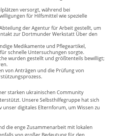
lplätzen versorgt, während bei
lligungen für Hilfsmittel wie spezielle
bteilung der Agentur für Arbeit gestellt, um
Kontakt zur Dortmunder Werkstatt Über den
endige Medikamente und Pflegeartikel,
e für schnelle Untersuchungen sorgte.
he wurden gestellt und größtenteils bewilligt;
ren.
len von Anträgen und die Prüfung von
stützungsprozess.
einer starken ukrainischen Community
terstützt. Unsere Selbsthilfegruppe hat sich
iv unser digitales Elternforum, um Wissen zu
nd die enge Zusammenarbeit mit lokalen
enfalls von großer Bedeutung für den