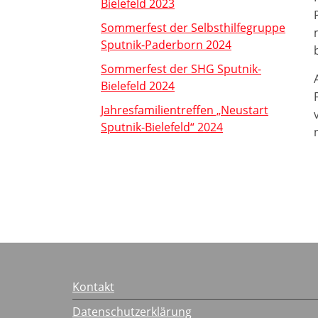
Bielefeld 2023
Sommerfest der Selbsthilfegruppe
Sputnik-Paderborn 2024
Sommerfest der SHG Sputnik-
Bielefeld 2024
Jahresfamilientreffen „Neustart
Sputnik-Bielefeld“ 2024
Kontakt
Datenschutzerklärung