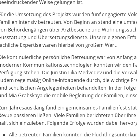
beeindruckender Weise gelungen ist.
Für die Umsetzung des Projekts wurden fünf engagierte Volo
Familien intensiv betreuten. Von Beginn an stand eine umfa
von Behördengängen über Arztbesuche und Wohnungssuche b
Ausstattung und Übersetzungsdienste. Unsere eigenen Erfah
fachliche Expertise waren hierbei von großem Wert.
Die kontinuierliche persönliche Betreuung war von Anfang an
moderner Kommunikationstechnologien konnten wir den Fa
Verfügung stehen. Die Juristin Lilia Medvedev und die Verw
zudem regelmäßig Online-Infoabende durch, die wichtige F
und schulischen Angelegenheiten behandelten. In der Folg
und Mia Grabskaya die mobile Begleitung der Familien, eins
Zum Jahresausklang fand ein gemeinsames Familienfest sta
Revue passieren ließen. Viele Familien berichteten über ihr
half, sich einzuleben. Folgende Erfolge wurden dabei hervo
Alle betreuten Familien konnten die Flüchtlingsunterkün