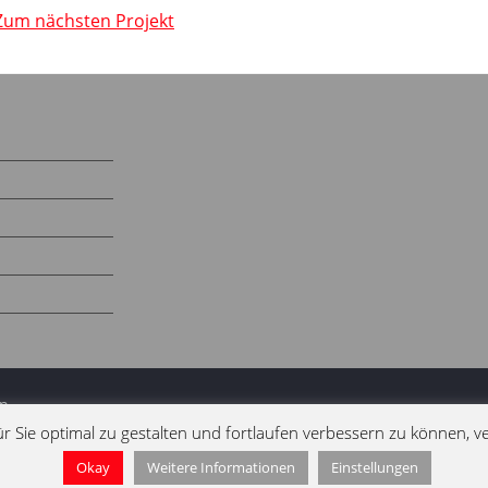
Zum nächsten Projekt
n.
r Sie optimal zu gestalten und fortlaufen verbessern zu können, v
WordPress
von
.
Okay
Weitere Informationen
Einstellungen