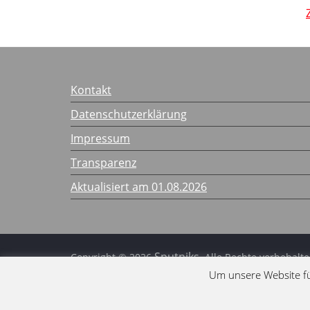
Kontakt
Datenschutzerklärung
Impressum
Transparenz
Aktualisiert am 01.08.2026
Sputniks
Copyright © 2026
. Alle Rechte vorbehalte
ColorMag
Um unsere Website fü
Theme:
von ThemeGrill. Bereitgestellt 