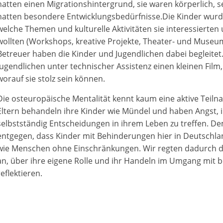
hatten einen Migrationshintergrund, sie waren körperlich, s
hatten besondere Entwicklungsbedürfnisse.Die Kinder wurde
welche Themen und kulturelle Aktivitäten sie interessierte
wollten (Workshops, kreative Projekte, Theater- und Muse
Betreuer haben die Kinder und Jugendlichen dabei begleitet.
Jugendlichen unter technischer Assistenz einen kleinen Film,
worauf sie stolz sein können.
Die osteuropäische Mentalität kennt kaum eine aktive Teiln
Eltern behandeln ihre Kinder wie Mündel und haben Angst, i
selbstständig Entscheidungen in ihrem Leben zu treffen. De
entgegen, dass Kinder mit Behinderungen hier in Deutschla
wie Menschen ohne Einschränkungen. Wir regten dadurch d
an, über ihre eigene Rolle und ihr Handeln im Umgang mit 
reflektieren.