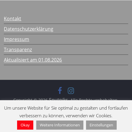
Kontakt
Datenschutzerklärung
Impressum
Transparenz
Aktualisiert am 01.08.2026
Sputniks
Copyright © 2026
. Alle Rechte vorbehalten.
ColorMag
Um unsere Website für Sie optimal zu gestalten und fortlaufen
Theme:
von ThemeGrill. Bereitgestellt von
verbessern zu können, verwenden wir Cookies.
WordPress
.
Okay
Weitere Informationen
Einstellungen