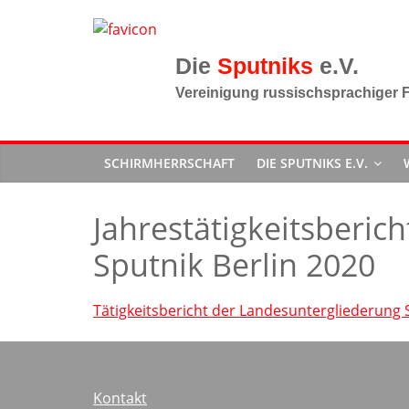
Zum
Inhalt
springen
Sputniks
Vereinigung russischsprachiger F
SCHIRMHERRSCHAFT
DIE SPUTNIKS E.V.
Jahrestätigkeitsberic
Sputnik Berlin 2020
Tätigkeitsbericht der Landesuntergliederung 
Kontakt