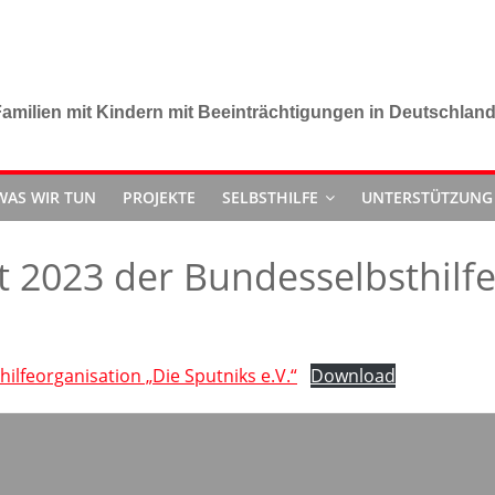
amilien mit Kindern mit Beeinträchtigungen in Deutschlan
WAS WIR TUN
PROJEKTE
SELBSTHILFE
UNTERSTÜTZUNG
ht 2023 der Bundesselbsthilf
ilfeorganisation „Die Sputniks e.V.“
Download