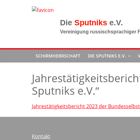
Zum
Inhalt
springen
Sputniks
Vereinigung russischsprachiger F
SCHIRMHERRSCHAFT
DIE SPUTNIKS E.V.
Jahrestätigkeitsberic
Sputniks e.V.“
Jahrestätigkeitsbericht 2023 der Bundesselbsth
Kontakt