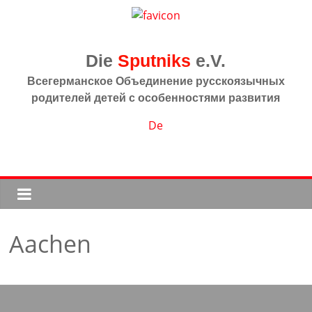
Skip
to
content
Sputniks
Всегерманское Объединение русскоязычных
родителей детей с особенностями развития
De
Aachen