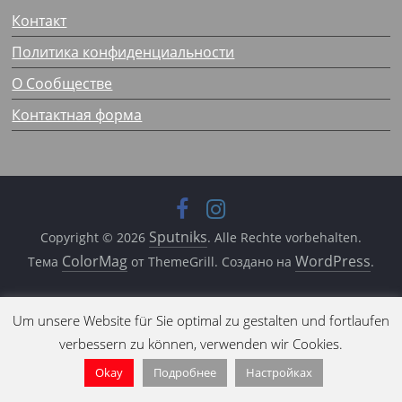
Контакт
Политика конфиденциальности
О Сообществе
Контактная форма
Sputniks
Copyright © 2026
. Alle Rechte vorbehalten.
ColorMag
WordPress
Тема
от ThemeGrill. Создано на
.
Um unsere Website für Sie optimal zu gestalten und fortlaufen
verbessern zu können, verwenden wir Cookies.
Okay
Подробнее
Настройках